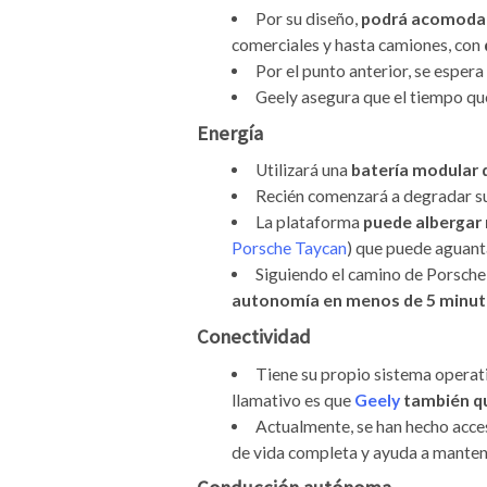
Por su diseño,
podrá acomodar 
comerciales y hasta camiones, con
Por el punto anterior, se esper
Geely asegura que el tiempo que
Energía
Utilizará una
batería modular 
Recién comenzará a degradar su 
La plataforma
puede albergar 
Porsche Taycan
) que puede aguant
Siguiendo el camino de Porsche,
autonomía en menos de 5 minut
Conectividad
Tiene su propio sistema operat
llamativo es que
Geely
también qu
Actualmente, se han hecho acces
de vida completa y ayuda a mantene