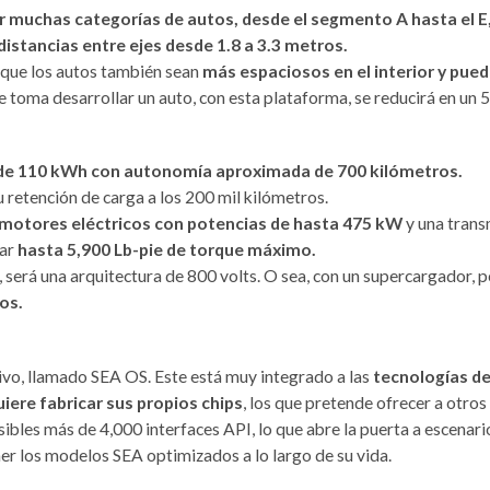
muchas categorías de autos, desde el segmento A hasta el E
distancias entre ejes desde 1.8 a 3.3 metros.
a que los autos también sean
más espaciosos en el interior y pue
 toma desarrollar un auto, con esta plataforma, se reducirá en un 
de 110 kWh con autonomía aproximada de 700 kilómetros.
retención de carga a los 200 mil kilómetros.
motores eléctricos con potencias de hasta 475 kW
y una trans
ar
hasta 5,900 Lb-pie de torque máximo.
 será una arquitectura de 800 volts. O sea, con un supercargador, 
os.
ivo, llamado SEA OS. Este está muy integrado a las
tecnologías de
iere fabricar sus propios chips
, los que pretende ofrecer a otro
ibles más de 4,000 interfaces API, lo que abre la puerta a escenar
r los modelos SEA optimizados a lo largo de su vida.