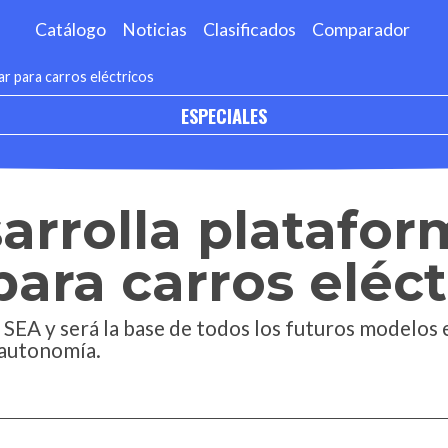
Catálogo
Noticias
Clasificados
Comparador
r para carros eléctricos
ESPECIALES
arrolla platafor
ara carros eléct
SEA y será la base de todos los futuros modelos e
 autonomía.