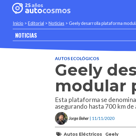
Inicio
>
Editorial
>
Noticias
>
Geely desarrolla plataforma modula
NOTICIAS
AUTOS ECOLÓGICOS
Geely des
modular p
Esta plataforma se denomina 
asegurando hasta 700 km de
Jorge Beher
| 11/11/2020
Autos Eléctricos
Geely