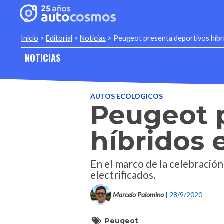
Inicio
>
Editorial
>
Noticias
>
Peugeot presenta deportivos híbr
NOTICIAS
AUTOS ECOLÓGICOS
Peugeot 
híbridos 
En el marco de la celebración
electrificados.
Marcelo Palomino
| 28/9/2020
Peugeot