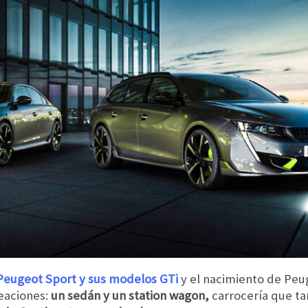
 Peugeot Sport y sus modelos GTi
y el nacimiento de Peu
reaciones:
un sedán y un station wagon,
carrocería que ta