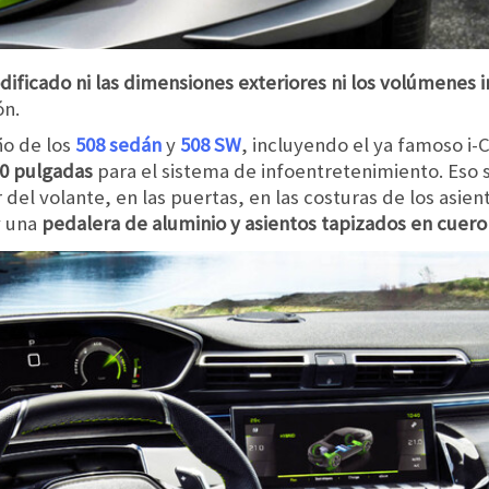
ificado ni las dimensiones exteriores ni los volúmenes i
ón.
ño de los
508 sedán
y
508 SW
, incluyendo el ya famoso i-
 10 pulgadas
para el sistema de infoentretenimiento. Eso 
r del volante, en las puertas, en las costuras de los asien
y una
pedalera de aluminio y asientos tapizados en cuero