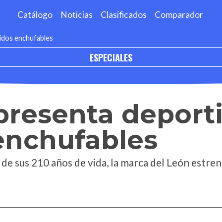
Catálogo
Noticias
Clasificados
Comparador
idos enchufables
ESPECIALES
presenta deport
enchufables
 de sus 210 años de vida, la marca del León estre