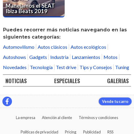
Manejamos el SEAT
Ibiza Beats 2019
Puedes recorrer más noticias navegando en las
siguientes categorías:
Automovilismo
Autos clásicos
Autos ecológicos
Autoshows
Gadgets
Industria
Lanzamientos
Motos
Novedades
Tecnología
Test drive
Tips y Consejos
Tuning
NOTICIAS
ESPECIALES
GALERIAS
Vende tu carro
La empresa
Atención al cliente
Términos y condiciones
Políticas de privacidad
Pricing
Publicidad
RSS