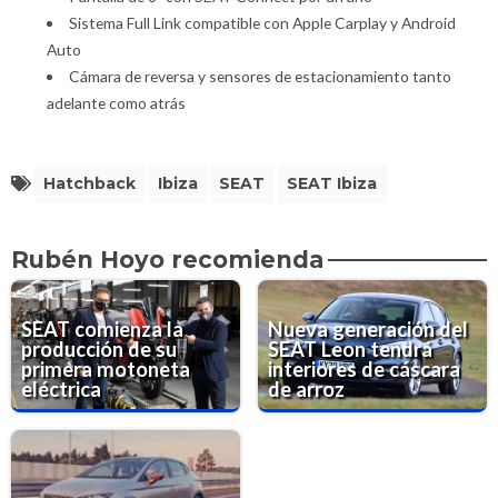
Sistema Full Link compatible con Apple Carplay y Android
Auto
Cámara de reversa y sensores de estacionamiento tanto
adelante como atrás
Hatchback
Ibiza
SEAT
SEAT Ibiza
Rubén Hoyo recomienda
SEAT comienza la
Nueva generación del
producción de su
SEAT Leon tendrá
primera motoneta
interiores de cáscara
eléctrica
de arroz