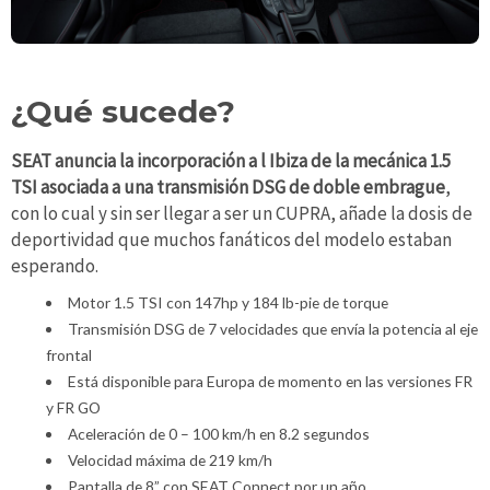
¿Qué sucede?
SEAT anuncia la incorporación a l Ibiza de la mecánica 1.5
TSI asociada a una transmisión DSG de doble embrague
,
con lo cual y sin ser llegar a ser un CUPRA, añade la dosis de
deportividad que muchos fanáticos del modelo estaban
esperando.
Motor 1.5 TSI con 147hp y 184 lb-pie de torque
Transmisión DSG de 7 velocidades que envía la potencia al eje
frontal
Está disponible para Europa de momento en las versiones FR
y FR GO
Aceleración de 0 – 100 km/h en 8.2 segundos
Velocidad máxima de 219 km/h
Pantalla de 8” con SEAT Connect por un año