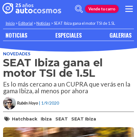
Vende tu carro
Inicio
>
Editorial
>
Noticias
>
SEAT Ibiza gana el motor TSI de 1.5L
NOTICIAS
ESPECIALES
GALERIAS
NOVEDADES
SEAT Ibiza gana el
motor TSI de 1.5L
Es lo más cercano a un CUPRA que verás en la
gama Ibiza, al menos por ahora
Rubén Hoyo
| 1/9/2020
Hatchback
Ibiza
SEAT
SEAT Ibiza