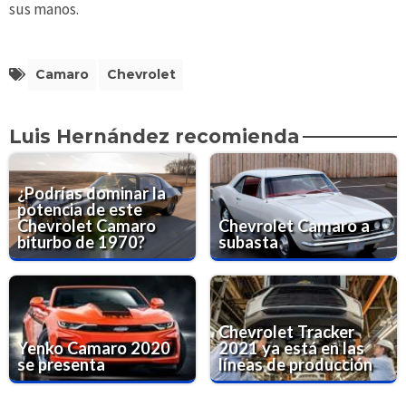
sus manos.
Camaro
Chevrolet
Luis Hernández recomienda
¿Podrías dominar la
potencia de este
Chevrolet Camaro
Chevrolet Camaro a
biturbo de 1970?
subasta
Chevrolet Tracker
Yenko Camaro 2020
2021 ya está en las
se presenta
líneas de producción