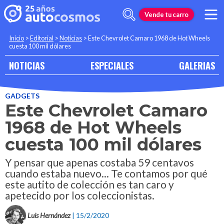
Vende tu carro
Inicio
>
Editorial
>
Noticias
>
Este Chevrolet Camaro 1968 de Hot Wheels
cuesta 100 mil dólares
NOTICIAS
ESPECIALES
GALERIAS
GADGETS
Este Chevrolet Camaro
1968 de Hot Wheels
cuesta 100 mil dólares
Y pensar que apenas costaba 59 centavos
cuando estaba nuevo... Te contamos por qué
este autito de colección es tan caro y
apetecido por los coleccionistas.
Luis Hernández
| 15/2/2020