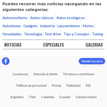
Puedes recorrer más noticias navegando en las
siguientes categorías:
Automovilismo
Autos clásicos
Autos ecológicos
Autoshows
Gadgets
Industria
Lanzamientos
Motos
Novedades
Tecnología
Test drive
Tips y Consejos
Tuning
NOTICIAS
ESPECIALES
GALERIAS
Vende tu carro
La empresa
Atención al cliente
Términos y condiciones
Políticas de privacidad
Pricing
Publicidad
RSS
Argentina
Chile
Colombia
Ecuador
Estados Unidos