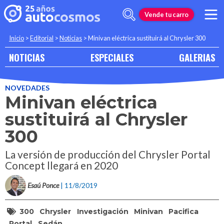
Vende tu carro
Inicio
>
Editorial
>
Noticias
>
Minivan eléctrica sustituirá al Chrysler 300
NOTICIAS
ESPECIALES
GALERIAS
NOVEDADES
Minivan eléctrica
sustituirá al Chrysler
300
La versión de producción del Chrysler Portal
Concept llegará en 2020
Esaú Ponce
| 11/8/2019
300
Chrysler
Investigación
Minivan
Pacifica
Portal
Sedán