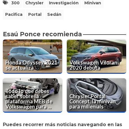
300
Chrysler
Investigación
Minivan
Pacifica
Portal
Sedán
Esaú Ponce recomienda
Honda Odyssey 2021
Volkswagen Viloran
se actualiza
2020 debuta
Todo lo que debes
saber sobre la
Chrysler Portal
plataforma MEB de
Concept, la minivan
Volkswagen para ...
para millenials
Puedes recorrer más noticias navegando en las