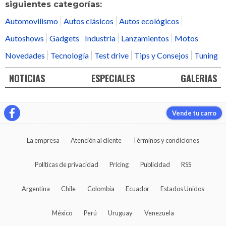
siguientes categorías:
Automovilismo
Autos clásicos
Autos ecológicos
Autoshows
Gadgets
Industria
Lanzamientos
Motos
Novedades
Tecnología
Test drive
Tips y Consejos
Tuning
NOTICIAS
ESPECIALES
GALERIAS
Vende tu carro
La empresa
Atención al cliente
Términos y condiciones
Políticas de privacidad
Pricing
Publicidad
RSS
Argentina
Chile
Colombia
Ecuador
Estados Unidos
México
Perú
Uruguay
Venezuela