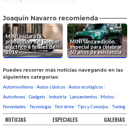
Joaquín Navarro recomienda
MINI iniciará la
producción del Cooper
MINI lanza edición
eléctrico a finales de
especial para celebrar
2019
60 años de existencia
Puedes recorrer más noticias navegando en las
siguientes categorías:
Automovilismo
Autos clásicos
Autos ecológicos
Autoshows
Gadgets
Industria
Lanzamientos
Motos
Novedades
Tecnología
Test drive
Tips y Consejos
Tuning
NOTICIAS
ESPECIALES
GALERIAS