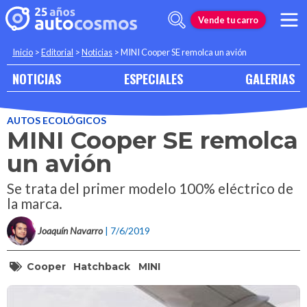
Vende tu carro
Inicio
>
Editorial
>
Noticias
>
MINI Cooper SE remolca un avión
NOTICIAS
ESPECIALES
GALERIAS
AUTOS ECOLÓGICOS
MINI Cooper SE remolca
un avión
Se trata del primer modelo 100% eléctrico de
la marca.
Joaquín Navarro
| 7/6/2019
Cooper
Hatchback
MINI