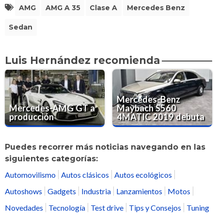
AMG
AMG A 35
Clase A
Mercedes Benz
Sedan
Luis Hernández recomienda
Mercedes-Benz
Mercedes-AMG GT a
Maybach S560
producción
4MATIC 2019 debuta
Puedes recorrer más noticias navegando en las
siguientes categorías:
Automovilismo
Autos clásicos
Autos ecológicos
Autoshows
Gadgets
Industria
Lanzamientos
Motos
Novedades
Tecnología
Test drive
Tips y Consejos
Tuning