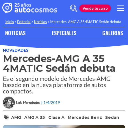
Vende tu carro
Inicio
>
Editorial
>
Noticias
>
Mercedes-AMG A 35 4MATIC Sedán debuta
NOTICIAS
ESPECIALES
GALERIAS
NOVEDADES
Mercedes-AMG A 35
4MATIC Sedán debuta
Es el segundo modelo de Mercedes-AMG
basado en la nueva plataforma de autos
compactos.
Luis Hernández
| 1/4/2019
AMG
AMG A 35
Clase A
Mercedes Benz
Sedan