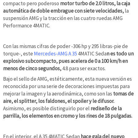
compacto pero poderoso
motor turbo de 2.0 litros, la caja
automática de doble embrague con siete velocidades,
la
suspensión AMG y la tracción en las cuatro ruedas AMG
Performance 4MATIC.
Con las mismas cifras de poder -306 hp y 295 libras-pie de
torque-, este
Mercedes-AMG A 35
4MATIC Seda
n es todo un
explosivo subcompacto, pues acelera de 0 a 100 km/h en
menos de cinco segundos,
4.8 para ser exactos.
Bajo el sello de AMG, estéticamente, esta nueva versión es
reconocida por una serie de decoraciones impuestas para
mejorar la imagen y la aerodinámica, como son las
tomas de
aire, el splitter, los faldones, el spoiler y le difusor.
Asimismo, es posible distinguirlo por el
rediseño de la
parrilla, los elementos en cromo y los rines de 18 pulgadas.
En el interior, el A 35 4MATIC Sedan
hace gala del nuevo