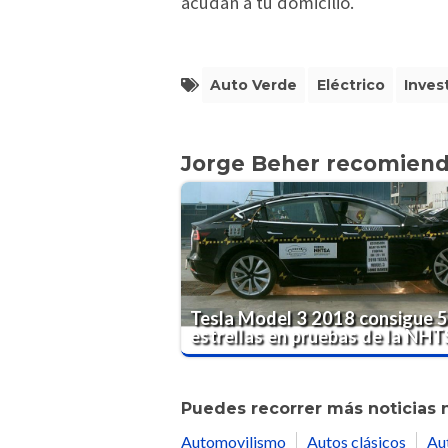
acudan a tu domicilio.
Auto Verde
Eléctrico
Inves
Jorge Beher recomien
Tesla Model 3 2018 consigue 
estrellas en pruebas de la NH
Puedes recorrer más noticias 
Automovilismo
Autos clásicos
Au