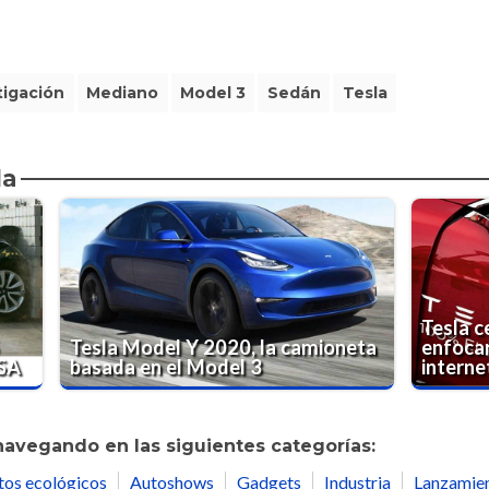
tigación
Mediano
Model 3
Sedán
Tesla
da
Tesla c
5
Tesla Model Y 2020, la camioneta
enfocar
TSA
basada en el Model 3
interne
navegando en las siguientes categorías:
tos ecológicos
Autoshows
Gadgets
Industria
Lanzamie