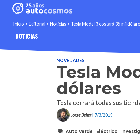
Inicio
>
Editorial
>
Noticias
>
Tesla Model 3 costará 35 mil dólar
NOTICIAS
NOVEDADES
Tesla Mod
dólares
Tesla cerrará todas sus tienda
Jorge Beher
| 7/3/2019
Auto Verde
Eléctrico
Investi