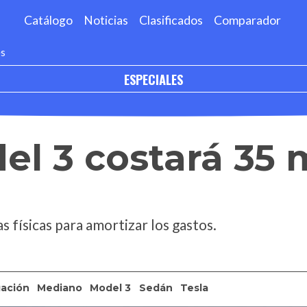
Catálogo
Noticias
Clasificados
Comparador
es
ESPECIALES
el 3 costará 35 
s físicas para amortizar los gastos.
gación
Mediano
Model 3
Sedán
Tesla