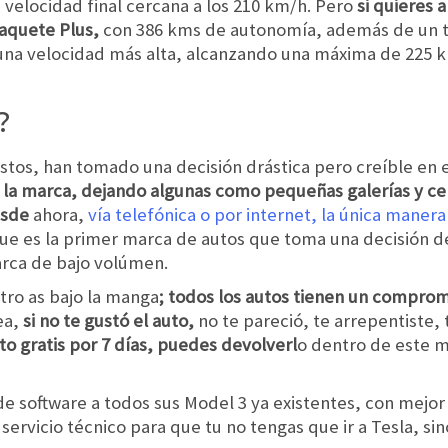
a velocidad final cercana a los 210 km/h. Pero
si quieres 
paquete Plus,
con 386 kms de autonomía, además de un t
 una velocidad más alta, alcanzando una máxima de 225 
?
stos, han tomado una decisión drástica pero creíble en 
de la marca, dejando algunas como pequeñas galerías y c
esde
ahora,
vía telefónica o por internet, la única maner
que es la primer marca de autos que toma una decisión d
rca de bajo volúmen.
otro as bajo la manga
; todos los autos tienen un compro
ea,
si no te gustó el auto,
no te pareció, te arrepentiste,
o gratis por 7 días, puedes devolverl
o dentro de este m
de software a todos sus Model 3 ya existentes, con mejo
ervicio técnico para que tu no tengas que ir a Tesla, sin