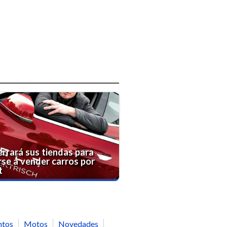
errará sus tiendas para
se a vender carros por
t
ntos
Motos
Novedades