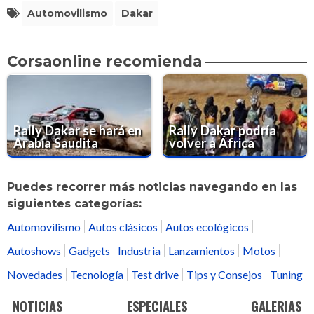
Automovilismo
Dakar
Corsaonline recomienda
Rally Dakar se hará en
Rally Dakar podría
Arabia Saudita
volver a África
Puedes recorrer más noticias navegando en las
siguientes categorías:
Automovilismo
Autos clásicos
Autos ecológicos
Autoshows
Gadgets
Industria
Lanzamientos
Motos
Novedades
Tecnología
Test drive
Tips y Consejos
Tuning
NOTICIAS
ESPECIALES
GALERIAS