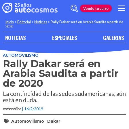
Vende tu carro
Inicio
>
Editorial
>
Noticias
>
Rally Dakar será en Arabia Saudita a partir de
2020
NOTICIAS
ESPECIALES
GALERIAS
AUTOMOVILISMO
Rally Dakar será en
Arabia Saudita a partir
de 2020
La continuidad de las sedes sudamericanas, aún
está en duda.
corsaonline
| 16/2/2019
Automovilismo
Dakar