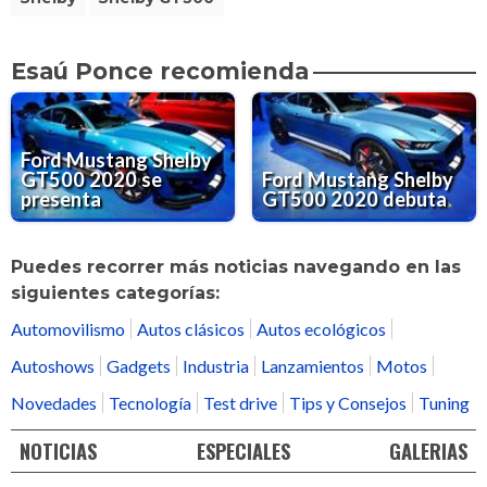
Esaú Ponce recomienda
Ford Mustang Shelby
GT500 2020 se
Ford Mustang Shelby
presenta
GT500 2020 debuta
Puedes recorrer más noticias navegando en las
siguientes categorías:
Automovilismo
Autos clásicos
Autos ecológicos
Autoshows
Gadgets
Industria
Lanzamientos
Motos
Novedades
Tecnología
Test drive
Tips y Consejos
Tuning
NOTICIAS
ESPECIALES
GALERIAS