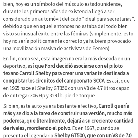
bien, hoy es un símbolo del músculo estadounidense,
durante los primeros años de existencia llegó a ser
considerado un automóvil delicado “ideal para secretarias”,
debido a que en aquel entonces no estaba del todo bien
visto su inusual éxito entre las féminas (simplemente, esto
hoy no sería políticamente correcto ya hubiera provocado
una movilización masiva de activistas de Femen).
En fin, como sea, esta imagen no era la más deseada en un
deportivo, a
sí que Ford decidió asociarse con el piloto
texano Carroll Shelby para crear una variante destinada a
conquistar los circuitos del campeonato SCCA
. Es así, que
en 1965 nace el Shelby GT350 con un V8 de 4.7 litros capaz
de entregar 306 Hp y 329 lb-pie de torque.
Si bien, este auto ya era bastante efectivo
, Carroll quería
más y se dio a la tarea de construir una versión, mucho más
poderosa, que literalmente, dejará a su creciente cantidad
de rivales, mordiendo el polvo
. Es en 1967, cuando se
presenta el legendario
Shelby GT500, que con un V8 de 7.0