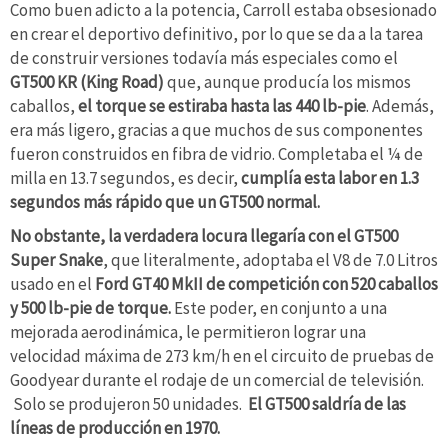
Como buen adicto a la potencia, Carroll estaba obsesionado
en crear el deportivo definitivo, por lo que se da a la tarea
de construir versiones todavía más especiales como el
GT500 KR (King Road)
que, aunque producía los mismos
caballos,
el torque se estiraba hasta las 440 lb-pie
. Además,
era más ligero, gracias a que muchos de sus componentes
fueron construidos en fibra de vidrio. Completaba el ¼ de
milla en 13.7 segundos, es decir,
cumplía esta labor en 1.3
segundos más rápido que un GT500 normal.
No obstante, la verdadera locura llegaría con el GT500
Super Snake
, que literalmente, adoptaba el V8 de 7.0 Litros
usado en el
Ford GT40 MkII de competición con 520 caballos
y 500 lb-pie de torque.
Este poder, en conjunto a una
mejorada aerodinámica, le permitieron lograr una
velocidad máxima de 273 km/h en el circuito de pruebas de
Goodyear durante el rodaje de un comercial de televisión.
Solo se produjeron 50 unidades.
El GT500 saldría de las
líneas de producción en 1970.