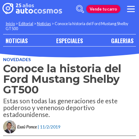
Vende tu carro
Inicio
>
Editorial
>
Noticias
>
Conoce la historia del Ford Mustang Shelby
GT500
NOTICIAS
ESPECIALES
GALERIAS
NOVEDADES
Conoce la historia del
Ford Mustang Shelby
GT500
Estas son todas las generaciones de este
poderoso y venenoso deportivo
estadounidense.
Esaú Ponce
| 11/2/2019