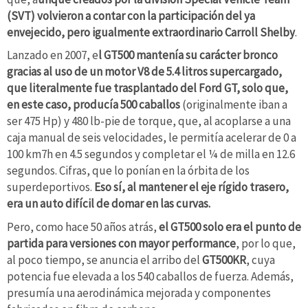
(SVT) volvieron a contar con la participación del ya
envejecido, pero igualmente extraordinario Carroll Shelby
.
Lanzado en 2007, e
l GT500 mantenía su carácter bronco
gracias al uso de un motor V8 de 5.4 litros supercargado,
que literalmente fue trasplantado del Ford GT, solo que,
en este caso, producía 500 caballos
(originalmente iban a
ser 475 Hp) y 480 lb-pie de torque, que, al acoplarse a una
caja manual de seis velocidades, le permitía acelerar de 0 a
100 km7h en 4.5 segundos y completar el ¼ de milla en 12.6
segundos. Cifras, que lo ponían en la órbita de los
superdeportivos.
Eso sí, al mantener el eje rígido trasero,
era un auto difícil de domar en las curvas.
Pero, como hace 50 años atrás,
el GT500 solo era el punto de
partida para versiones con mayor performance
, por lo que,
al poco tiempo, se anuncia el arribo del
GT500KR
, cuya
potencia fue elevada a los 540 caballos de fuerza. Además,
presumía una aerodinámica mejorada y componentes