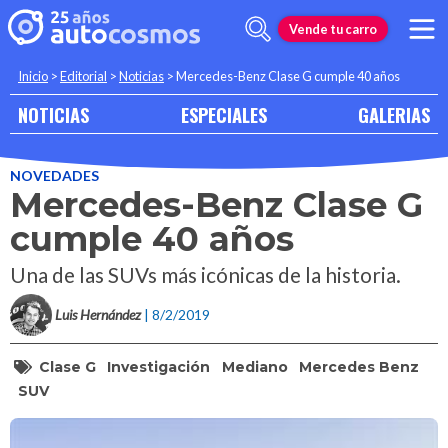
Vende tu carro
Inicio
>
Editorial
>
Noticias
>
Mercedes-Benz Clase G cumple 40 años
NOTICIAS
ESPECIALES
GALERIAS
NOVEDADES
Mercedes-Benz Clase G
cumple 40 años
Una de las SUVs más icónicas de la historia.
Luis Hernández
| 8/2/2019
Clase G
Investigación
Mediano
Mercedes Benz
SUV