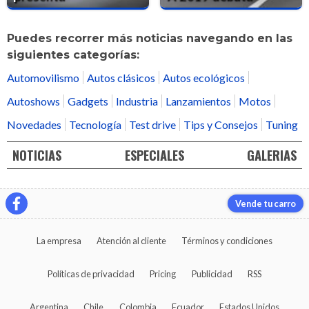
Puedes recorrer más noticias navegando en las
siguientes categorías:
Automovilismo
Autos clásicos
Autos ecológicos
Autoshows
Gadgets
Industria
Lanzamientos
Motos
Novedades
Tecnología
Test drive
Tips y Consejos
Tuning
NOTICIAS
ESPECIALES
GALERIAS
Vende tu carro
La empresa
Atención al cliente
Términos y condiciones
Políticas de privacidad
Pricing
Publicidad
RSS
Argentina
Chile
Colombia
Ecuador
Estados Unidos