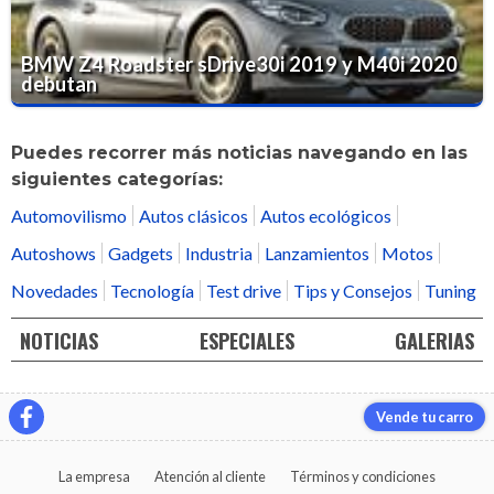
BMW Z4 Roadster sDrive30i 2019 y M40i 2020
debutan
Puedes recorrer más noticias navegando en las
siguientes categorías:
Automovilismo
Autos clásicos
Autos ecológicos
Autoshows
Gadgets
Industria
Lanzamientos
Motos
Novedades
Tecnología
Test drive
Tips y Consejos
Tuning
NOTICIAS
ESPECIALES
GALERIAS
Vende tu carro
La empresa
Atención al cliente
Términos y condiciones