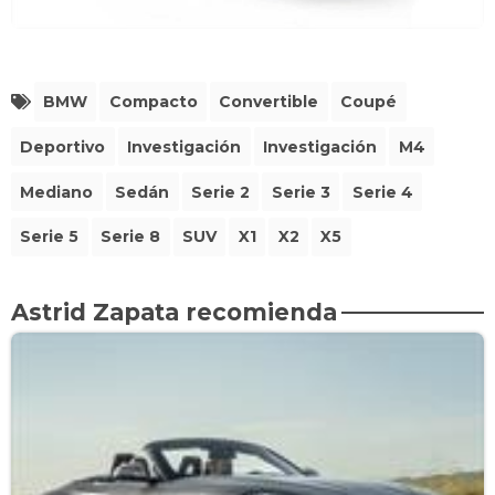
BMW
Compacto
Convertible
Coupé
Deportivo
Investigación
Investigación
M4
Mediano
Sedán
Serie 2
Serie 3
Serie 4
Serie 5
Serie 8
SUV
X1
X2
X5
Astrid Zapata recomienda