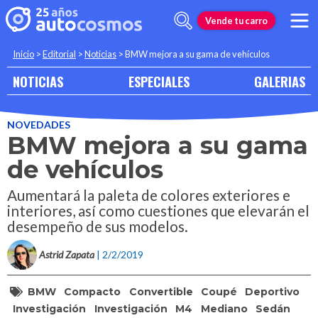
Vende tu carro
Inicio
>
Editorial
>
Noticias
>
BMW mejora a su gama de vehículos
NOTICIAS
ESPECIALES
GALERIAS
NOVEDADES
BMW mejora a su gama
de vehículos
Aumentará la paleta de colores exteriores e
interiores, así como cuestiones que elevarán el
desempeño de sus modelos.
Astrid Zapata
| 2/2/2019
BMW
Compacto
Convertible
Coupé
Deportivo
Investigación
Investigación
M4
Mediano
Sedán