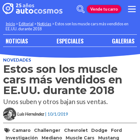
Vende tu carro
Inicio
>
Editorial
>
Noticias
>
Estos son los muscle cars más vendidos en
EE.UU. durante 2018
NOTICIAS
ESPECIALES
GALERIAS
NOVEDADES
Estos son los muscle
cars más vendidos en
EE.UU. durante 2018
Unos suben y otros bajan sus ventas.
Luis Hernández
| 10/1/2019
Camaro
Challenger
Chevrolet
Dodge
Ford
Investigación
Mediano
Muscle Cars
Mustang