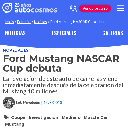
Vende tu carro
Inicio
>
Editorial
>
Noticias
>
Ford Mustang NASCAR Cup debuta
NOTICIAS
ESPECIALES
GALERIAS
NOVEDADES
Ford Mustang NASCAR
Cup debuta
La revelación de este auto de carreras viene
inmediatamente después de la celebración del
Mustang 10 millones.
Luis Hernández
| 14/8/2018
Coupé
Investigación
Mediano
Muscle Car
Mustang