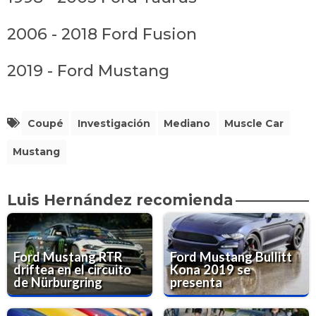
2006 - 2018 Ford Fusion
2019 - Ford Mustang
Coupé
Investigación
Mediano
Muscle Car
Mustang
Luis Hernández recomienda
Ford Mustang RTR
Ford Mustang Bullitt
driftea en el circuito
Kona 2019 se
de Nürburgring
presenta