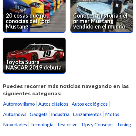
20 cosas que no
Conoce la historia del
conocías del Ford
primer Mustang
Mustang
vendido en el mundo
Toyota Supra
NASCAR 2019 debuta
Puedes recorrer más noticias navegando en las
siguientes categorías:
Automovilismo
Autos clásicos
Autos ecológicos
Autoshows
Gadgets
Industria
Lanzamientos
Motos
Novedades
Tecnología
Test drive
Tips y Consejos
Tuning