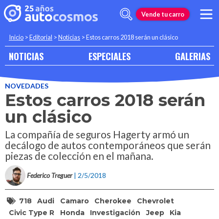
Vende tu carro
Inicio
>
Editorial
>
Noticias
>
Estos carros 2018 serán un clásico
NOTICIAS
ESPECIALES
GALERIAS
NOVEDADES
Estos carros 2018 serán
un clásico
La compañía de seguros Hagerty armó un
decálogo de autos contemporáneos que serán
piezas de colección en el mañana.
Federico Treguer
| 2/5/2018
718
Audi
Camaro
Cherokee
Chevrolet
Civic Type R
Honda
Investigación
Jeep
Kia