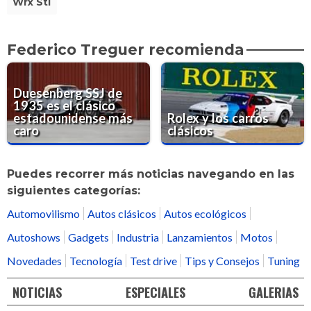
Wrx Sti
Federico Treguer recomienda
Duesenberg SSJ de
1935 es el clásico
estadounidense más
Rolex y los carros
caro
clásicos
Puedes recorrer más noticias navegando en las
siguientes categorías:
Automovilismo
Autos clásicos
Autos ecológicos
Autoshows
Gadgets
Industria
Lanzamientos
Motos
Novedades
Tecnología
Test drive
Tips y Consejos
Tuning
NOTICIAS
ESPECIALES
GALERIAS