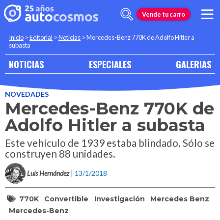
Vende tu carro
Inicio
>
Editorial
>
Noticias
>
Mercedes-Benz 770K de Adolfo Hitler a
subasta
NOTICIAS
ESPECIALES
GALERIAS
NOVEDADES
Mercedes-Benz 770K de
Adolfo Hitler a subasta
Este vehículo de 1939 estaba blindado. Sólo se
construyen 88 unidades.
Luis Hernández
| 13/1/2018
770K
Convertible
Investigación
Mercedes Benz
Mercedes-Benz