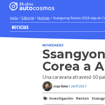
Inicio
>
Editorial
>
Noticias
>
Ssangyong Rexton 2018 viaja de C
NOTICIAS
NOVEDADES
Ssangyong
Corea a 
Una caravana atravesó 10 país
Jorge Beher
| 26/9/2017
Investigación
Rexton
Ssangy