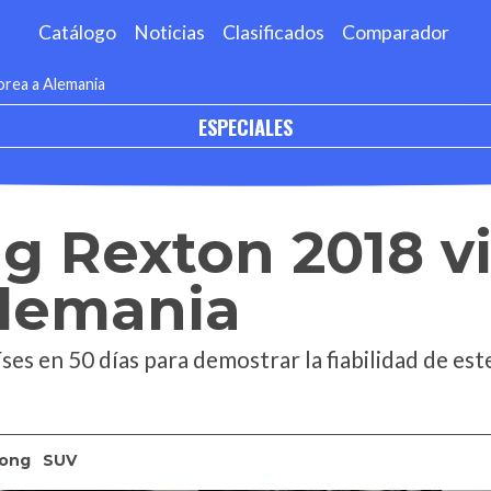
Catálogo
Noticias
Clasificados
Comparador
orea a Alemania
ESPECIALES
 Rexton 2018 vi
Alemania
es en 50 días para demostrar la fiabilidad de es
ong
SUV