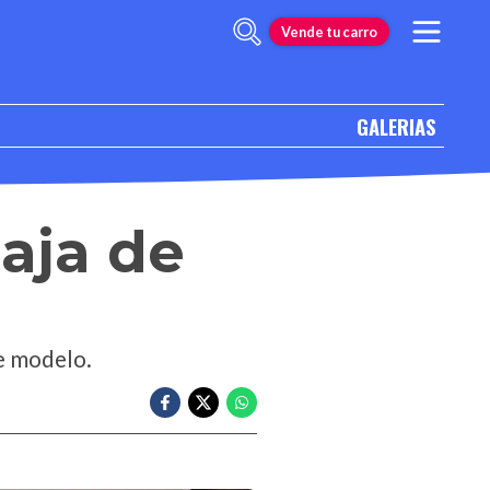
Vende tu carro
GALERIAS
aja de
te modelo.