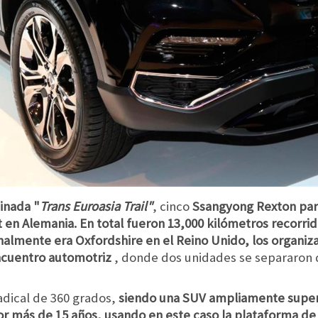
inada "
Trans Euroasia Trail"
, cinco
Ssangyong Rexton par
 en Alemania. En total fueron 13,000 kilómetros recorrid
ginalmente era Oxfordshire en el Reino Unido, los organi
ncuentro automotriz
, donde dos unidades se separaron d
adical de 360 grados,
siendo una SUV ampliamente super
r más de 15 años, usando en este caso la plataforma de