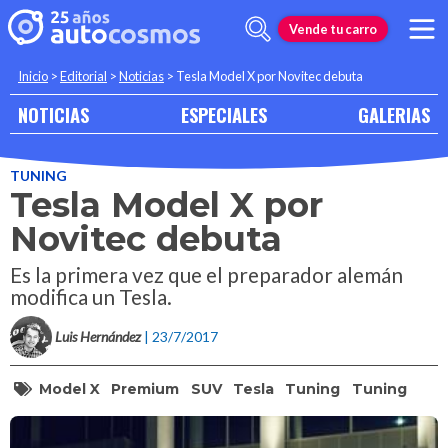
Vende tu carro
Inicio
>
Editorial
>
Noticias
>
Tesla Model X por Novitec debuta
NOTICIAS
ESPECIALES
GALERIAS
TUNING
Tesla Model X por
Novitec debuta
Es la primera vez que el preparador alemán
modifica un Tesla.
Luis Hernández
| 23/7/2017
Model X
Premium
SUV
Tesla
Tuning
Tuning