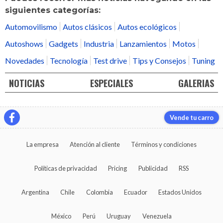
siguientes categorías:
Automovilismo
Autos clásicos
Autos ecológicos
Autoshows
Gadgets
Industria
Lanzamientos
Motos
Novedades
Tecnología
Test drive
Tips y Consejos
Tuning
NOTICIAS
ESPECIALES
GALERIAS
Vende tu carro
La empresa
Atención al cliente
Términos y condiciones
Políticas de privacidad
Pricing
Publicidad
RSS
Argentina
Chile
Colombia
Ecuador
Estados Unidos
México
Perú
Uruguay
Venezuela