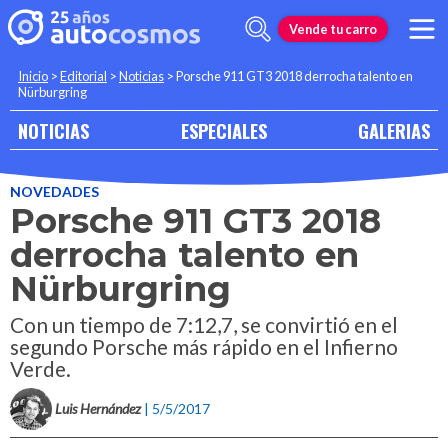
Vende tu carro
Inicio
>
Editorial
>
Noticias
>
Porsche 911 GT3 2018 derrocha talento en
Nürburgring
NOTICIAS
ESPECIALES
GALERIAS
NOVEDADES
Porsche 911 GT3 2018
derrocha talento en
Nürburgring
Con un tiempo de 7:12,7, se convirtió en el
segundo Porsche más rápido en el Infierno
Verde.
Luis Hernández
| 5/5/2017