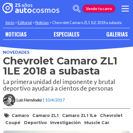
Vende tu carro
Inicio
>
Editorial
>
Noticias
>
Chevrolet Camaro ZL1 1LE 2018 a subasta
NOTICIAS
ESPECIALES
GALERIAS
NOVEDADES
Chevrolet Camaro ZL1
1LE 2018 a subasta
La primera unidad del imponente y brutal
deportivo ayudará a cientos de personas
Luis Hernández
| 10/4/2017
Camaro
Camaro ZL1
Camaro ZL1 1Le
Chevrolet
Coupé
Deportivo
Investigación
Muscle Car