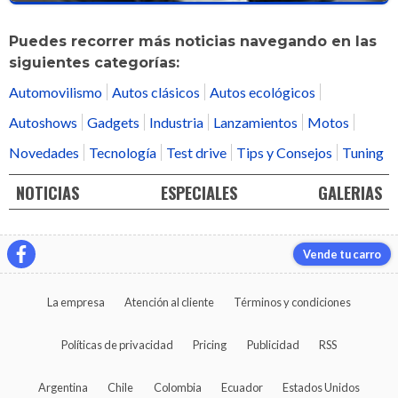
Puedes recorrer más noticias navegando en las
siguientes categorías:
Automovilismo
Autos clásicos
Autos ecológicos
Autoshows
Gadgets
Industria
Lanzamientos
Motos
Novedades
Tecnología
Test drive
Tips y Consejos
Tuning
NOTICIAS
ESPECIALES
GALERIAS
Vende tu carro
La empresa
Atención al cliente
Términos y condiciones
Políticas de privacidad
Pricing
Publicidad
RSS
Argentina
Chile
Colombia
Ecuador
Estados Unidos