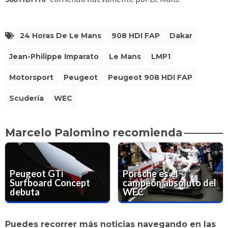
24 Horas De Le Mans
908 HDI FAP
Dakar
Jean-Philippe Imparato
Le Mans
LMP1
Motorsport
Peugeot
Peugeot 908 HDI FAP
Scudería
WEC
Marcelo Palomino recomienda
Peugeot GTi
Porsche es el
Surfboard Concept
campeón absoluto del
debuta
WEC
Puedes recorrer más noticias navegando en las