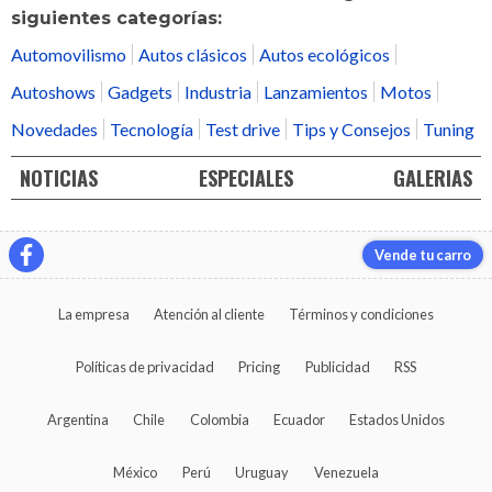
siguientes categorías:
Automovilismo
Autos clásicos
Autos ecológicos
Autoshows
Gadgets
Industria
Lanzamientos
Motos
Novedades
Tecnología
Test drive
Tips y Consejos
Tuning
NOTICIAS
ESPECIALES
GALERIAS
Vende tu carro
La empresa
Atención al cliente
Términos y condiciones
Políticas de privacidad
Pricing
Publicidad
RSS
Argentina
Chile
Colombia
Ecuador
Estados Unidos
México
Perú
Uruguay
Venezuela