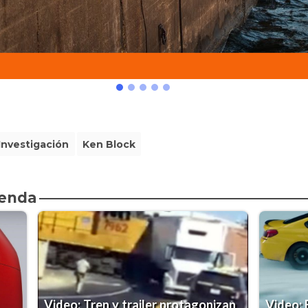
Investigación
Ken Block
ienda
Video: Tren y trailer protagonizan
Video: