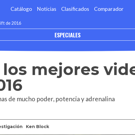
Catálogo
Noticias
Clasificados
Comparador
ift de 2016
ESPECIALES
 los mejores vid
016
enas de mucho poder, potencia y adrenalina
estigación
Ken Block