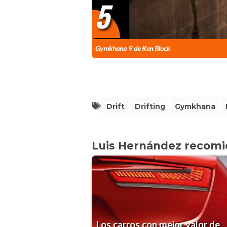
5
Gymkhana 9 de Ken Block
Drift
Drifting
Gymkhana
Luis Hernández recom
Los carros con mejor valor de