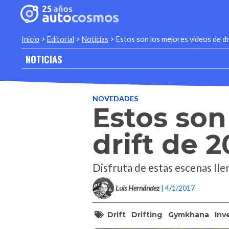
Inicio
>
Editorial
>
Noticias
>
Estos son los mejores videos de dr
NOTICIAS
NOVEDADES
Estos son
drift de 2
Disfruta de estas escenas ll
Luis Hernández
| 4/1/2017
Drift
Drifting
Gymkhana
Inv