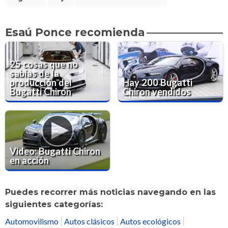
Esaú Ponce recomienda
25 cosas que no
sabías de la
producción del
Hay 200 Bugatti
Bugatti Chiron
Chiron vendidos
Video: Bugatti Chiron
en acción
Puedes recorrer más noticias navegando en las
siguientes categorías:
Automovilismo
Autos clásicos
Autos ecológicos