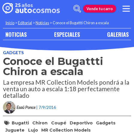
Vende tu carro
Inicio
>
Editorial
>
Noticias
>
Conoce el Bugattti Chiron a escala
NOTICIAS
ESPECIALES
GALERIAS
GADGETS
Conoce el Bugattti
Chiron a escala
La empresa MR Collection Models pondrá a la
venta un auto a escala 1:18 perfectamente
detallado
Esaú Ponce
| 7/9/2016
Bugatti
Chiron
Coupé
Deportivo
Gadgets
Juguete
Lujo
MR Collection Models