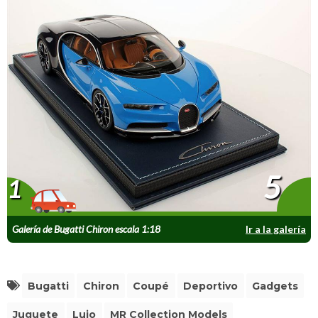
5
1
Galería de Bugatti Chiron escala 1:18
Ir a la galería
Bugatti
Chiron
Coupé
Deportivo
Gadgets
Juguete
Lujo
MR Collection Models