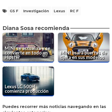
GS F
Investigación
Lexus
RC F
Diana Sosa recomienda
MINI se actualiza y se
convierte en todo un
MINI usará puertas de
Hipster
tijera en sus modelos
Lexus LC 500H
comienza producción
Puedes recorrer más noticias navegando en las