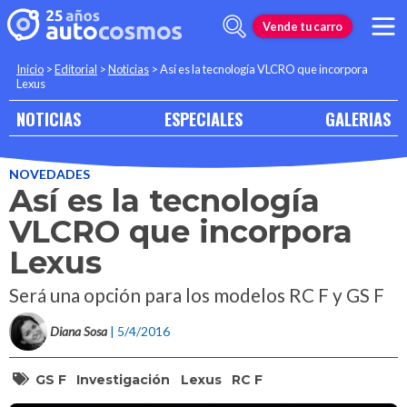
Vende tu carro
Inicio
>
Editorial
>
Noticias
>
Así es la tecnología VLCRO que incorpora
Lexus
NOTICIAS
ESPECIALES
GALERIAS
NOVEDADES
Así es la tecnología
VLCRO que incorpora
Lexus
Será una opción para los modelos RC F y GS F
Diana Sosa
| 5/4/2016
GS F
Investigación
Lexus
RC F