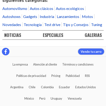
siguientes categorías:
Automovilismo
Autos clásicos
Autos ecológicos
Autoshows
Gadgets
Industria
Lanzamientos
Motos
Novedades
Tecnología
Test drive
Tips y Consejos
Tuning
NOTICIAS
ESPECIALES
GALERIAS
Vende tu carro
La empresa
Atención al cliente
Términos y condiciones
Políticas de privacidad
Pricing
Publicidad
RSS
Argentina
Chile
Colombia
Ecuador
Estados Unidos
México
Perú
Uruguay
Venezuela