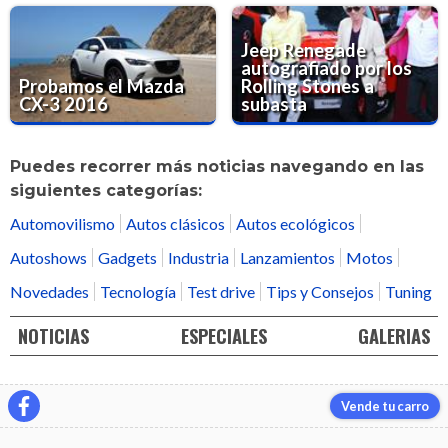
Jeep Renegade
autografiado por los
Probamos el Mazda
Rolling Stones a
CX-3 2016
subasta
Puedes recorrer más noticias navegando en las
siguientes categorías:
Automovilismo
Autos clásicos
Autos ecológicos
Autoshows
Gadgets
Industria
Lanzamientos
Motos
Novedades
Tecnología
Test drive
Tips y Consejos
Tuning
NOTICIAS
ESPECIALES
GALERIAS
Vende tu carro