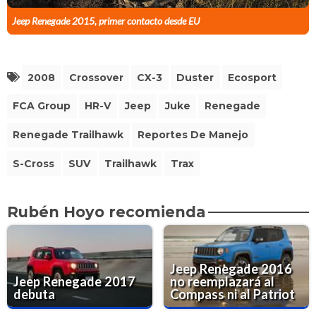
Jeep Renegade 2015, primer contacto desde EU
2008
Crossover
CX-3
Duster
Ecosport
FCA Group
HR-V
Jeep
Juke
Renegade
Renegade Trailhawk
Reportes De Manejo
S-Cross
SUV
Trailhawk
Trax
Rubén Hoyo recomienda
Jeep Renegade 2016
Jeep Renegade 2017
no reemplazará al
debuta
Compass ni al Patriot