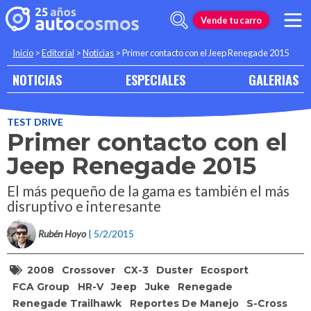
Vende tu carro
Inicio
>
Editorial
>
Noticias
>
Primer contacto con el Jeep Renegade 2015
NOTICIAS
ESPECIALES
GALERIAS
TEST DRIVE
Primer contacto con el
Jeep Renegade 2015
El más pequeño de la gama es también el más
disruptivo e interesante
Rubén Hoyo
| 5/2/2015
2008
Crossover
CX-3
Duster
Ecosport
FCA Group
HR-V
Jeep
Juke
Renegade
Renegade Trailhawk
Reportes De Manejo
S-Cross