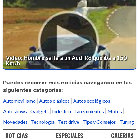
Video: Hombre salta a un Audi R8 que iba a 150
Km/h
Puedes recorrer más noticias navegando en las
siguientes categorías:
Automovilismo
Autos clásicos
Autos ecológicos
Autoshows
Gadgets
Industria
Lanzamientos
Motos
Novedades
Tecnología
Test drive
Tips y Consejos
Tuning
NOTICIAS
ESPECIALES
GALERIAS