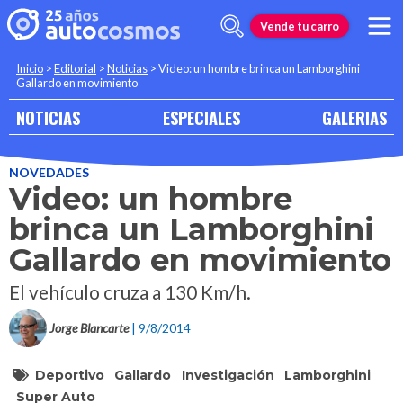
Vende tu carro
Inicio
>
Editorial
>
Noticias
>
Video: un hombre brinca un Lamborghini
Gallardo en movimiento
NOTICIAS
ESPECIALES
GALERIAS
NOVEDADES
Video: un hombre
brinca un Lamborghini
Gallardo en movimiento
El vehículo cruza a 130 Km/h.
Jorge Blancarte
| 9/8/2014
Deportivo
Gallardo
Investigación
Lamborghini
Super Auto