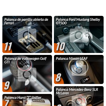
Palanca de parrilla abierta de
Palanca Ford Mustang Shelby
Ferrari
GT500
11
10
Palanca de Volkswagen Golf
Palanca Nissan LEAF
GTI
8
9
Palanca Mercedes-Benz SLR
McLaren
Palanca Hurst “T” Shifter
7