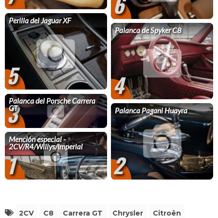
6
Perilla del Jaguar XF
Palanca de Spyker C8
5
4
Palanca del Porsche Carrera
3
GT
Palanca Pagani Huayra
Mención especial -
2CV/R4/Willys/Imperial
1
2
2CV
C8
Carrera GT
Chrysler
Citroën