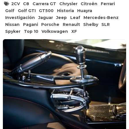
2CV
C8
Carrera GT
Chrysler
Citroën
Ferrari
Golf
Golf GTI
GT500
Historia
Huayra
Investigación
Jaguar
Jeep
Leaf
Mercedes-Benz
Nissan
Pagani
Porsche
Renault
Shelby
SLR
Spyker
Top 10
Volkswagen
XF