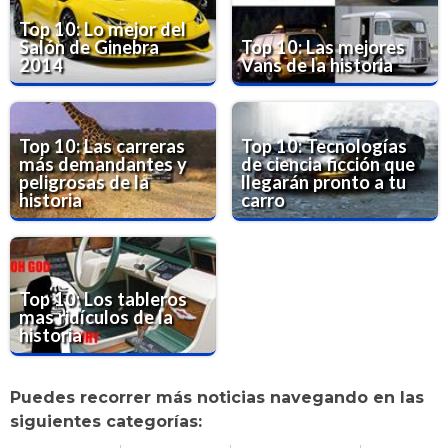
Top 10: Lo mejor del
Salón de Ginebra
Top 10: Las mejores
2014
Vans de la historia
Top 10: Las carreras
Top 10: Tecnologías
más demandantes y
de ciencia ficción que
peligrosas de la
llegarán pronto a tu
historia
carro
Top 10: Los tableros
mas ridículos de la
historia
Puedes recorrer más noticias navegando en las
siguientes categorías: