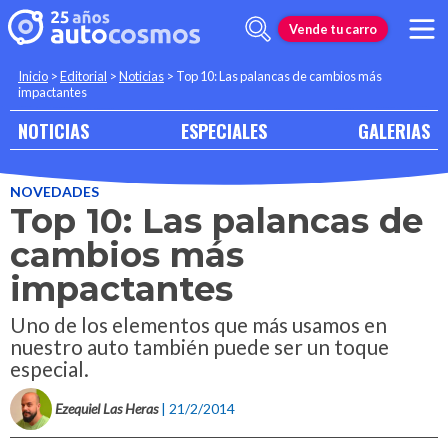
Vende tu carro
Inicio
>
Editorial
>
Noticias
>
Top 10: Las palancas de cambios más
impactantes
NOTICIAS
ESPECIALES
GALERIAS
NOVEDADES
Top 10: Las palancas de
cambios más
impactantes
Uno de los elementos que más usamos en
nuestro auto también puede ser un toque
especial.
Ezequiel Las Heras
| 21/2/2014