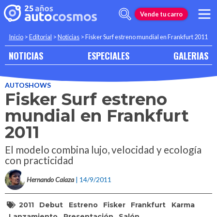
Vende tu carro
Inicio
>
Editorial
>
Noticias
>
Fisker Surf estreno mundial en Frankfurt 2011
NOTICIAS
ESPECIALES
GALERIAS
AUTOSHOWS
Fisker Surf estreno
mundial en Frankfurt
2011
El modelo combina lujo, velocidad y ecología
con practicidad
Hernando Calaza
| 14/9/2011
2011
Debut
Estreno
Fisker
Frankfurt
Karma
Lanzamiento
Presentación
Salón