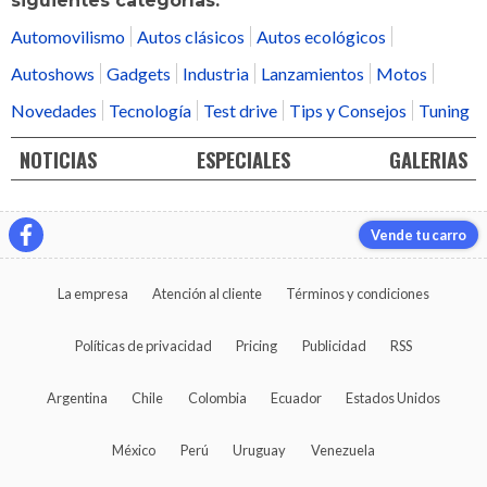
siguientes categorías:
Automovilismo
Autos clásicos
Autos ecológicos
Autoshows
Gadgets
Industria
Lanzamientos
Motos
Novedades
Tecnología
Test drive
Tips y Consejos
Tuning
NOTICIAS
ESPECIALES
GALERIAS
Vende tu carro
La empresa
Atención al cliente
Términos y condiciones
Políticas de privacidad
Pricing
Publicidad
RSS
Argentina
Chile
Colombia
Ecuador
Estados Unidos
México
Perú
Uruguay
Venezuela