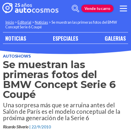
Vende tu carro
Inicio
>
Editorial
>
Noticias
>
Se muestran las primeras fotos del BMW
Concept Serie 6 Coupé
NOTICIAS
ESPECIALES
GALERIAS
AUTOSHOWS
Se muestran las
primeras fotos del
BMW Concept Serie 6
Coupé
Una sorpresa más que se arruina antes del
Salón de París es el modelo conceptual de la
próxima generación de la Serie 6
Ricardo Silverio
| 22/9/2010