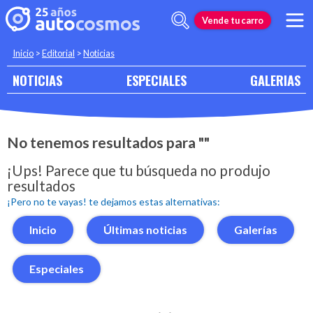
Vende tu carro
Inicio
>
Editorial
>
Noticias
NOTICIAS
ESPECIALES
GALERIAS
No tenemos resultados para ""
¡Ups! Parece que tu búsqueda no produjo
resultados
¡Pero no te vayas! te dejamos estas alternativas:
Inicio
Últimas noticias
Galerías
Especiales