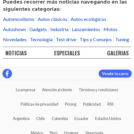
Puedes recorrer más noticias navegando en las
siguientes categorías:
Automovilismo
Autos clásicos
Autos ecológicos
Autoshows
Gadgets
Industria
Lanzamientos
Motos
Novedades
Tecnología
Test drive
Tips y Consejos
Tuning
NOTICIAS
ESPECIALES
GALERIAS
Vende tu carro
La empresa
Atención al cliente
Términos y condiciones
Políticas de privacidad
Pricing
Publicidad
RSS
Argentina
Chile
Colombia
Ecuador
Estados Unidos
México
Perú
Uruguay
Venezuela