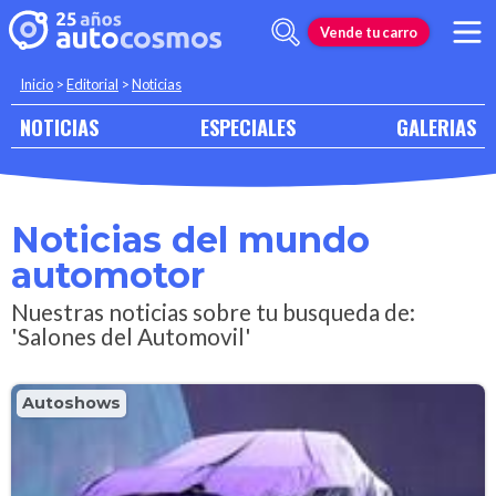
Vende tu carro
Inicio
>
Editorial
>
Noticias
NOTICIAS
ESPECIALES
GALERIAS
Noticias del mundo
automotor
Nuestras noticias sobre tu busqueda de:
'Salones del Automovil'
Autoshows