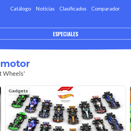
Catálogo
Noticias
Clasificados
Comparador
ESPECIALES
omotor
ot Wheels'
Gadgets