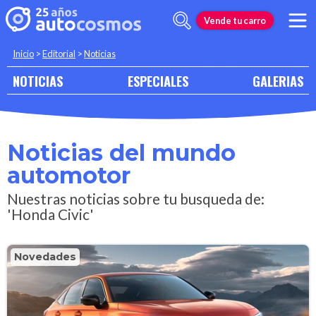
Vende tu carro
Inicio
>
Editorial
>
Noticias
NOTICIAS
ESPECIALES
GALERIAS
Noticias del mundo
automotor
Nuestras noticias sobre tu busqueda de:
'Honda Civic'
Novedades