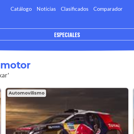
Catálogo
Noticias
Clasificados
Comparador
ESPECIALES
omotor
kar'
Automovilismo