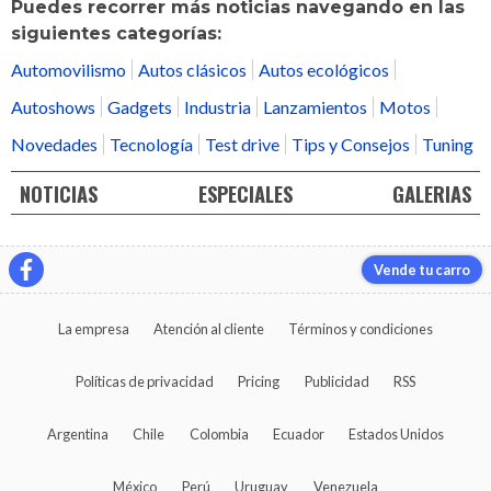
Puedes recorrer más noticias navegando en las
siguientes categorías:
Automovilismo
Autos clásicos
Autos ecológicos
Autoshows
Gadgets
Industria
Lanzamientos
Motos
Novedades
Tecnología
Test drive
Tips y Consejos
Tuning
NOTICIAS
ESPECIALES
GALERIAS
Vende tu carro
La empresa
Atención al cliente
Términos y condiciones
Políticas de privacidad
Pricing
Publicidad
RSS
Argentina
Chile
Colombia
Ecuador
Estados Unidos
México
Perú
Uruguay
Venezuela