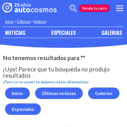
Vende tu carro
Inicio
>
Editorial
>
Noticias
NOTICIAS
ESPECIALES
GALERIAS
No tenemos resultados para ""
¡Ups! Parece que tu búsqueda no produjo
resultados
¡Pero no te vayas! te dejamos estas alternativas:
Inicio
Últimas noticias
Galerías
Especiales