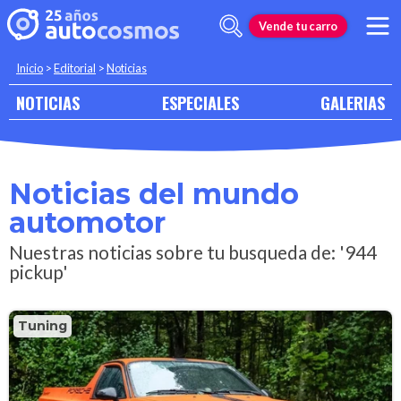
Vende tu carro
Inicio
>
Editorial
>
Noticias
NOTICIAS
ESPECIALES
GALERIAS
Noticias del mundo
automotor
Nuestras noticias sobre tu busqueda de: '944
pickup'
Tuning