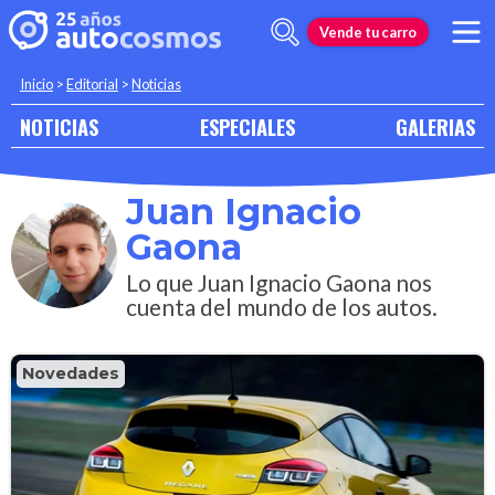
Vende tu carro
Inicio
>
Editorial
>
Noticias
NOTICIAS
ESPECIALES
GALERIAS
Juan Ignacio
Gaona
Lo que Juan Ignacio Gaona nos
cuenta del mundo de los autos.
Novedades