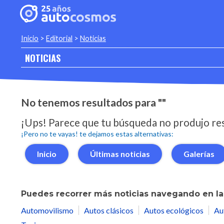
Inicio
>
Editorial
>
Noticias
NOTICIAS
No tenemos resultados para ""
¡Ups! Parece que tu búsqueda no produjo re
¡Pero no te vayas! te dejamos estas alternativas:
Inicio
Últimas noticias
Galerías
Puedes recorrer más noticias navegando en las
Automovilismo
Autos clásicos
Autos ecológicos
Au