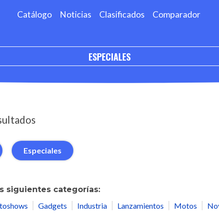
Catálogo
Noticias
Clasificados
Comparador
ESPECIALES
sultados
Especiales
 siguientes categorías:
toshows
Gadgets
Industria
Lanzamientos
Motos
No