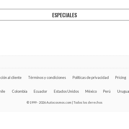
ESPECIALES
ción al cliente
Términos y condiciones
Políticas de privacidad
Pricing
hile
Colombia
Ecuador
Estados Unidos
México
Perú
Urugu
© 1999 - 2026 Autocosmos.com | Todos los derechos